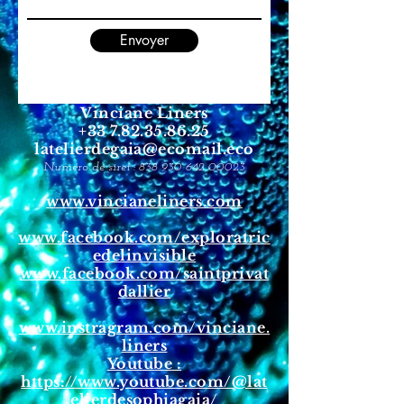
Envoyer
Vinciane Liners
+33 7.82.35.86.25
latelierdegaia@ecomail.eco
Numéro de siret :
838 930 642 00023
www.vincianeliners.com
www.facebook.com/exploratric
edelinvisible
www.facebook.com/saintprivat
dallier
www.instragram.com/vinciane.
liners
Youtube :
https://www.youtube.com/@lat
elierdesophiagaia/