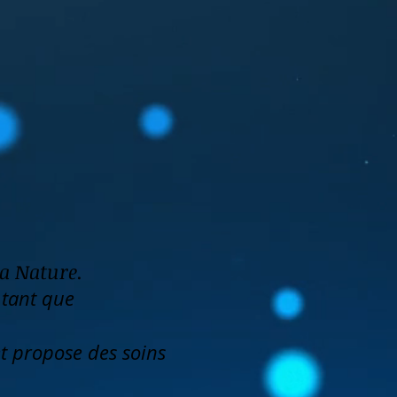
la Nature.
 tant que
et propose des soins