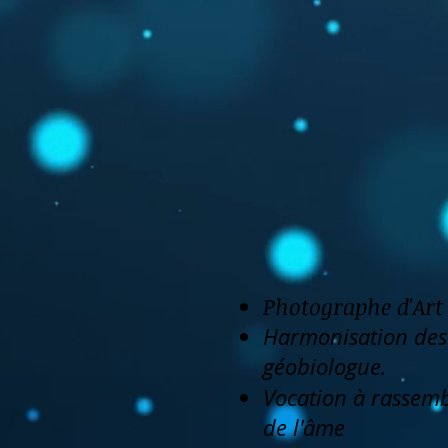
Photographe d'Art 
Harmonisation des l
géobiologue.
Vocation à rassembl
de l'âme