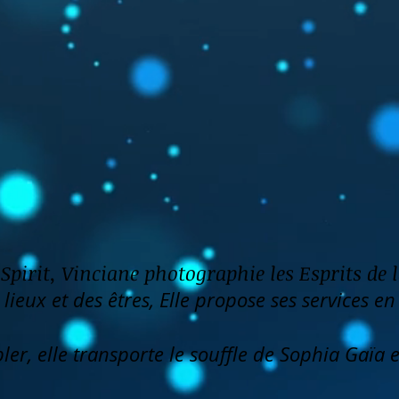
Spirit, Vinciane photographie les Esprits de 
ieux et des êtres, Elle propose ses services en
er, elle transporte le souffle de Sophia Gaïa 