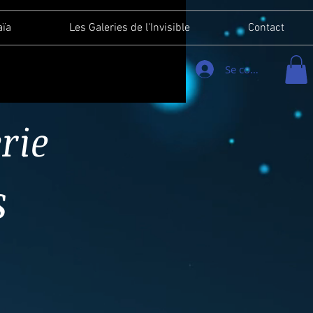
aïa
Les Galeries de l'Invisible
Contact
Se connecter
rie
s