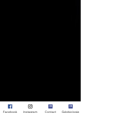
43580 Saint Privat d'Allier
0782358625
latelierdegaia@ecomail.eco
numéro de siret : 838 930 642
00023
TVA non applicable, art 293B du CGI
Facebook
Instagram
Contact
Géobiologie