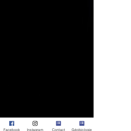
la beauté de la Nature, et un
rappel de l'importance de
l’honorer et de la respecter.
Cette collection est parfaite pour
tous ceux qui cherchent à se
connecter plus profondément avec
la nature et à être inspirer par elle
à travers la haute vibration des
Esprits de la Nature
Facebook
Instagram
Contact
Géobiologie