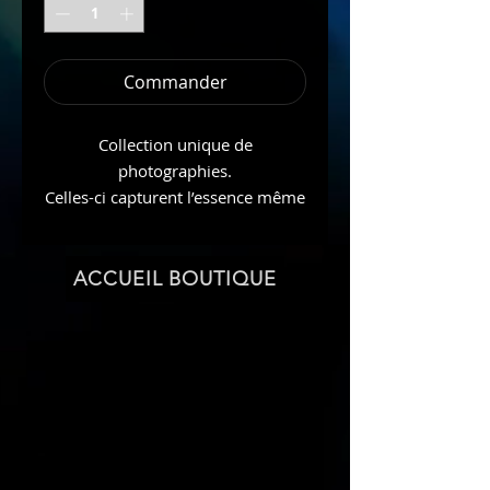
Commander
Collection unique de
photographies.
Celles-ci capturent l’essence même
de la Mère Terre. Chaque image
est le reflet de l’énergie vibrante et
spirituelle qui imprègne le monde
ACCUEIL BOUTIQUE
Naturel qui nous entoure.
Chaque photo est une œuvre d’art,
reflétant le lien profond du
photographe avec les Esprits de la
Nature.
Cet art vibratoire est un
témoignage de la puissance et de