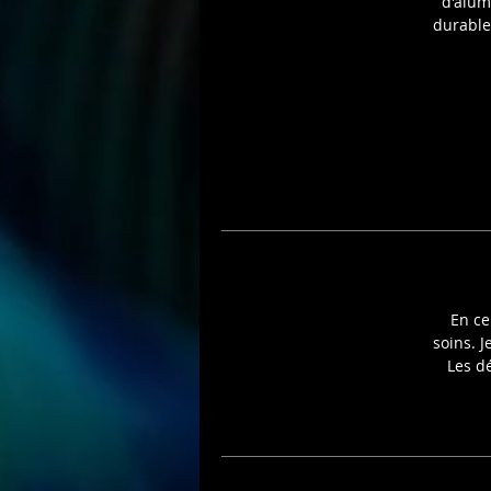
d'alum
durable
En ce
soins. J
Les d