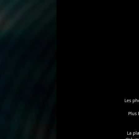
P
r
Les ph
Plus 
La pl