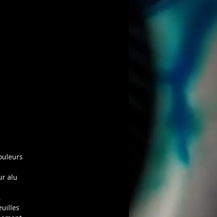
s
e,
e
et
,
s
ouleurs
ur alu
.
uilles