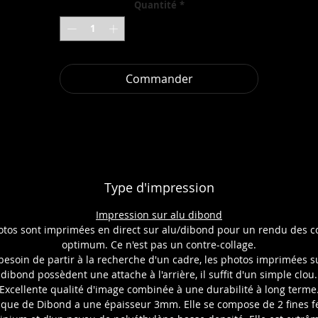
Quantité
*
Ce moment dure quelques secondes, en amont je vois une
émanation se former, se fixer puis disparaître. Je ne pourrai jamai
refaire ces photos à l’identique. Une et une seule fois...
our moi, c’est un vrai cadeau des Esprits de la Nature. Cette anné
Commander
je me suis mise au service de leur cause, leur désir de renouer, d
eformer le Cercle, c’est en tout cas le message qui m’a été adressé 
que j’ai envie de vous transmettre, reformer le Cercle…
En venant à l’une de mes expositions ou en acquérant une photo
vous entrez dans ce Cercle, à vous de trouver un sens à ces photo
afin de faire partie intégrante de la Nature, composer avec les
éléments qui vous entourent et redécouvrir l’extraordinaire dans
Type d'impression
l’ordinaire...
Impression sur alu dibond
otos sont imprimées en direct sur alu/dibond pour un rendu des c
optimum. Ce n'est pas un contre-collage.
besoin de partir à la recherche d'un cadre, les photos imprimées s
dibond possèdent une attache à l'arrière, il suffit d'un simple clou.
Excellente qualité d'image combinée à une durabilité à long terme
aque de Dibond a une épaisseur 3mm. Elle se compose de 2 fines fe