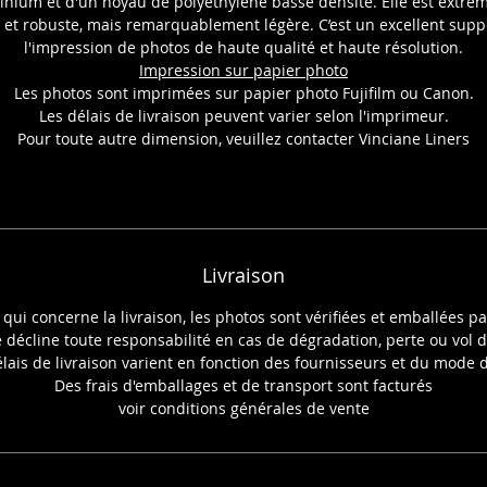
inium et d'un noyau de polyéthylène basse densité. Elle est extr
 et robuste, mais remarquablement légère. C’est un excellent supp
l'impression de photos de haute qualité et haute résolution.
Impression sur papier photo
Les photos sont imprimées sur papier photo Fujifilm ou Canon.
Les délais de livraison peuvent varier selon l'imprimeur.
Pour toute autre dimension, veuillez contacter Vinciane Liners
Livraison
 qui concerne la livraison, les photos sont vérifiées et emballées p
e décline toute responsabilité en cas de dégradation, perte ou vol d
élais de livraison varient en fonction des fournisseurs et du mode d
Des frais d'emballages et de transport sont facturés
voir conditions générales de vente