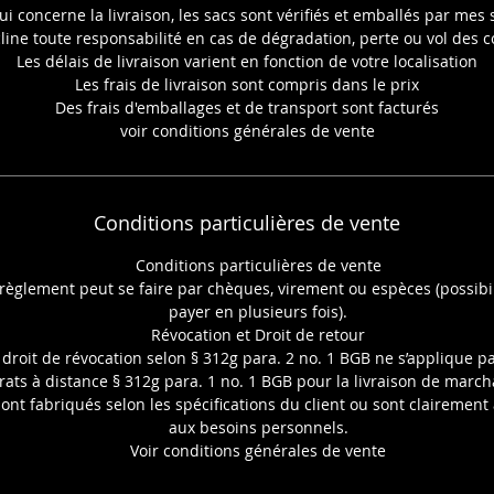
ui concerne la livraison, les sacs sont vérifiés et emballés par mes s
imension de la photo : 10x15cmDimensions du petit sac magique
line toute responsabilité en cas de dégradation, perte ou vol des co
15x20cm
Les délais de livraison varient en fonction de votre localisation
Pour les commandes de plusieurs exemplaires ou d'autres photos
Les frais de livraison sont compris dans le prix
contactez-moi au 07.82.35.86.25
Des frais d'emballages et de transport sont facturés
voir conditions générales de vente
Conditions particulières de vente
Conditions particulières de vente
règlement peut se faire par chèques, virement ou espèces (possibil
payer en plusieurs fois).
Révocation et Droit de retour
 droit de révocation selon § 312g para. 2 no. 1 BGB ne s’applique p
rats à distance § 312g para. 1 no. 1 BGB pour la livraison de marc
sont fabriqués selon les spécifications du client ou sont clairement
aux besoins personnels.
Voir conditions générales de vente