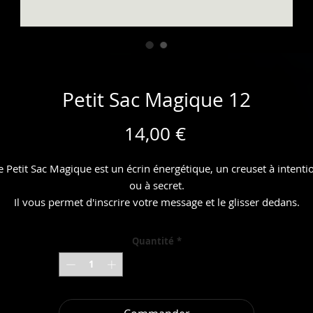
Petit Sac Magique 12
Prix
14,00 €
e Petit Sac Magique est un écrin énergétique, un creuset à intenti
ou à secret.
Il vous permet d'inscrire votre message et le glisser dedans.
our commencer, vous y trouverez un message qui vous est desti
Quantité
*
"par hasard".
En effet, à la commande, j'y ajouterai la première intension pour
activer le petit sac magique.