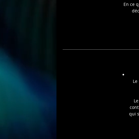
En ce q
D
déc
Le 
Le
cont
qui 