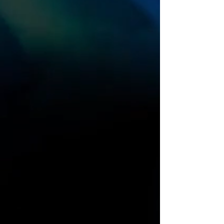
photographe avec les Esprits de la
Nature.
Cet art vibratoire est un
témoignage de la puissance et de
la beauté de la Nature, et un
rappel de l'importance de
l’honorer et de la respecter.
Cette collection est parfaite pour
tous ceux qui cherchent à se
connecter plus profondément avec
la nature et à être inspirer par elle
à travers la haute vibration des
Esprits de la Nature