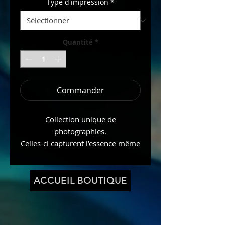
Type d'impression
*
Quantité
*
Commander
Collection unique de
photographies.
Celles-ci capturent l’essence même
de la Mère Terre. Chaque image
est le reflet de l’énergie vibrante et
spirituelle qui imprègne le monde
ACCUEIL BOUTIQUE
Naturel qui nous entoure.
Chaque photo est une œuvre d’art,
reflétant le lien profond du