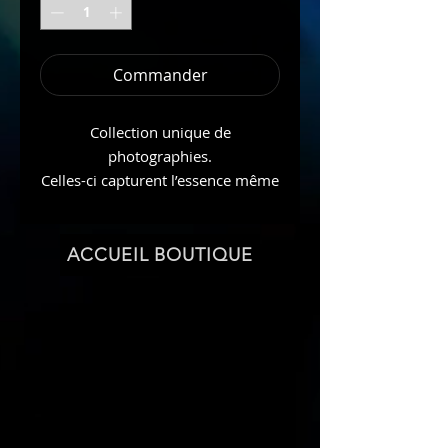
Commander
Collection unique de
photographies.
Celles-ci capturent l’essence même
de la Mère Terre. Chaque image
est le reflet de l’énergie vibrante et
spirituelle qui imprègne le monde
ACCUEIL BOUTIQUE
Naturel qui nous entoure.
Chaque photo est une œuvre d’art,
reflétant le lien profond du
photographe avec les Esprits de la
Nature.
Cet art vibratoire est un
témoignage de la puissance et de