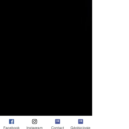
la beauté de la Nature, et un
rappel de l'importance de
l’honorer et de la respecter.
Cette collection est parfaite pour
tous ceux qui cherchent à se
connecter plus profondément avec
la nature et à être inspirer par elle
à travers la haute vibration des
Esprits de la Nature
Facebook
Instagram
Contact
Géobiologie