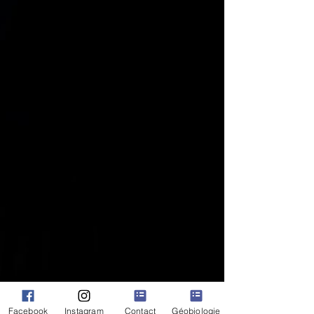
la beauté de la Nature, et un
rappel de l'importance de
l’honorer et de la respecter.
Cette collection est parfaite pour
tous ceux qui cherchent à se
connecter plus profondément avec
la nature et à être inspirer par elle
à travers la haute vibration des
Esprits de la Nature
Facebook
Instagram
Contact
Géobiologie