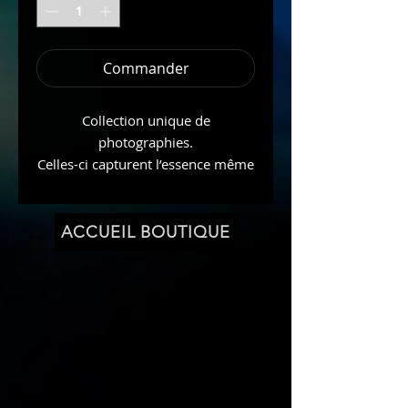
Commander
Collection unique de
photographies.
Celles-ci capturent l’essence même
de la Mère Terre. Chaque image
est le reflet de l’énergie vibrante et
spirituelle qui imprègne le monde
ACCUEIL BOUTIQUE
Naturel qui nous entoure.
Chaque photo est une œuvre d’art,
reflétant le lien profond du
photographe avec les Esprits de la
Nature.
Cet art vibratoire est un
témoignage de la puissance et de