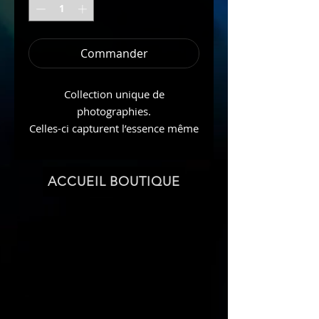
Commander
Collection unique de
photographies.
Celles-ci capturent l’essence même
de la Mère Terre. Chaque image
est le reflet de l’énergie vibrante et
spirituelle qui imprègne le monde
ACCUEIL BOUTIQUE
Naturel qui nous entoure.
Chaque photo est une œuvre d’art,
reflétant le lien profond du
photographe avec les Esprits de la
Nature.
Cet art vibratoire est un
témoignage de la puissance et de