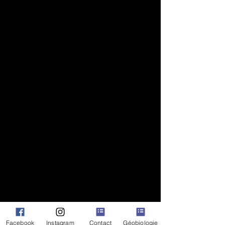
la beauté de la Nature, et un
rappel de l'importance de
l’honorer et de la respecter.
Cette collection est parfaite pour
tous ceux qui cherchent à se
connecter plus profondément avec
la nature et à être inspirer par elle
à travers la haute vibration des
Esprits de la Nature
Facebook
Instagram
Contact
Géobiologie