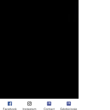
à travers la haute vibration des
Esprits de la Nature
Facebook
Instagram
Contact
Géobiologie