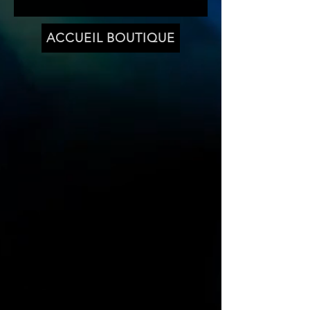
de la Mère Terre. Chaque image
est le reflet de l’énergie vibrante et
spirituelle qui imprègne le monde
ACCUEIL BOUTIQUE
Naturel qui nous entoure.
Chaque photo est une œuvre d’art,
reflétant le lien profond du
photographe avec les Esprits de la
Nature.
Cet art vibratoire est un
témoignage de la puissance et de
la beauté de la Nature, et un
rappel de l'importance de
l’honorer et de la respecter.
Cette collection est parfaite pour
tous ceux qui cherchent à se
connecter plus profondément avec
la nature et à être inspirer par elle