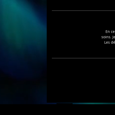
En ce
soins. J
Les dé
© Copyright