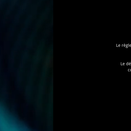
Le règl
Le dé
c