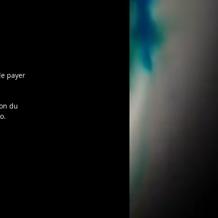
de payer
ion du
o.