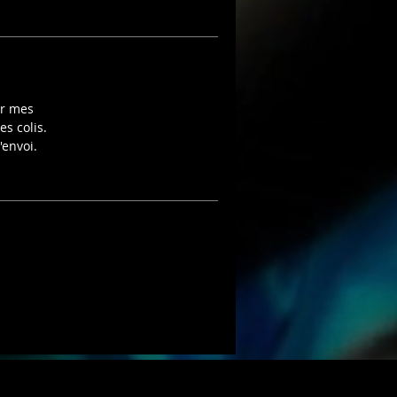
ar mes
es colis.
'envoi.